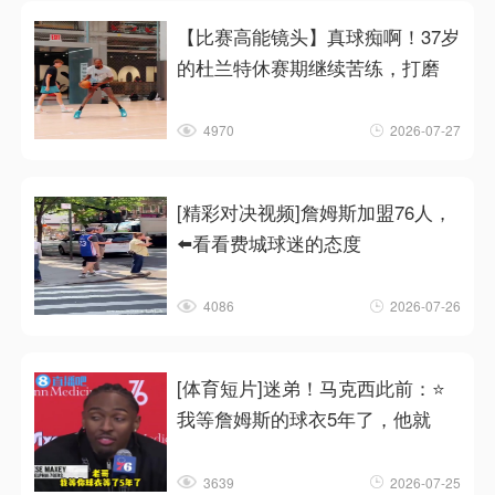
【比赛高能镜头】真球痴啊！37岁
的杜兰特休赛期继续苦练，打磨
4970
2026-07-27
[精彩对决视频]詹姆斯加盟76人，
⬅️看看费城球迷的态度
4086
2026-07-26
[体育短片]迷弟！马克西此前：⭐
我等詹姆斯的球衣5年了，他就
3639
2026-07-25