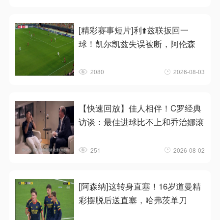
[精彩赛事短片]利⬆️兹联扳回一
球！凯尔凯兹失误被断，阿伦森
2080
2026-08-03
【快速回放】佳人相伴！C罗经典
访谈：最佳进球比不上和乔治娜滚
251
2026-08-02
[阿森纳]这转身直塞！16岁道曼精
彩摆脱后送直塞，哈弗茨单刀