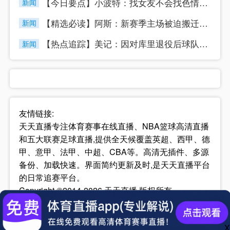
【今日要点】小波特：找女友不会找色情网站up主 心存芥蒂 我
新闻
【精选必读】阿斯：新赛季主场被迫搬迁，巴列卡诺球迷要求暂停季
新闻
【热点追踪】美记：因对库里退役后球队➡️前景担忧 勇士老板拒
新闻
友情链接:
天天直播专注体育赛事在线直播、NBA篮球高清直播
和五大联赛足球直播,提供全天候覆盖英超、西甲、德
甲、意甲、法甲、中超、CBA等。高清无插件、多源
备份、加载快速。界面简约更新及时,是天天直播平台
的日常追赛平台。
Copyright ©2014-2026 天天直播 版权所有
网站地图
网站备案号：
宁ICP备42292969号
X