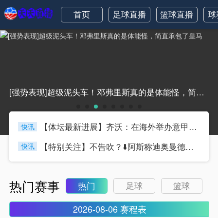
首页
足球直播
篮球直播
球
[强势表现]超级泥头车！邓弗里斯真的是体能怪，简直承包了皇马
【体坛最新进展】齐沃：在海外举办意甲联赛想法很好，但组织起来
快讯
【特别关注】不告吹？⬇️阿斯称迪奥曼德转会受纠纷影响，罗马诺
快讯
热门赛事
热门
足球
篮球
2026-08-06 赛程表