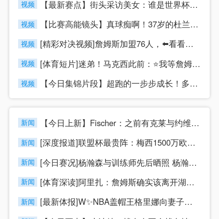
【最新赛点】街头采访美女：谁是世界杯最帅的球员？
视频
【比赛高能镜头】真球痴啊！37岁的杜兰特休赛期继续苦练，打磨
视频
[精彩对决视频]詹姆斯加盟76人，⬅️看看费城球迷的态度
视频
[体育短片]迷弟！马克西此前：⭐我等詹姆斯的球衣5年了，他就
视频
【今日集锦片段】超跑的一步步成长！多特官推感谢阿德耶米的贡献
视频
【今日上新】Fischer：之前有克莱与约维奇互换东⬅️家的
新闻
[深度报道]联盟杯最贵阵：梅西1500万欧领衔，孙兴慜、德保
新闻
[今日赛况]杨瀚森与训练师先后晒照 杨瀚森/小乔丹/小贾伦·
新闻
[体育深读]阿里扎：詹姆斯确实该离开湖人了 但以地⭐位&贡献
新闻
[最新体报]W✨NBA盖帽王格里娜向妻子提出离婚 要求儿子监
新闻