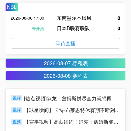
NBL
东南墨尔本凤凰
0
2026-08-06 17:00
日本B联赛联队
0
未开始
等待直播
2026-08-07 赛程表
2026-08-08 赛程表
[热点视频]狄龙：詹姆斯拼尽全力就想再添一冠，76人是强队配
视频
【球星瞬间】卡特·布莱恩特休赛期不断刻苦训练，下赛季能否迎来
视频
【赛事视频】高薪续约！追梦：詹姆斯能去勇士当⚾然很好，但一切
视频