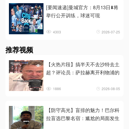
[要闻速递]曼城官方：8月13日⬇️将
举行公开训练，球迷可现
4303
2026-07-25
推荐视频
【火热片段】搞半天不去沙特去土
超？评论员：萨拉赫离开利物浦的
1886
2026-08-05
【防守高光】盲排的魅力！巴尔科
拉盲选巴黎名宿：尴尬的局面发生