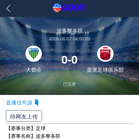
波多黎各联
2026-06-07 04:00:00
0-0
大都会
庞塞足球俱乐部
已完赛
直播信号源
待网友上传
【赛事分类】
足球
【赛事名称】
波多黎各联