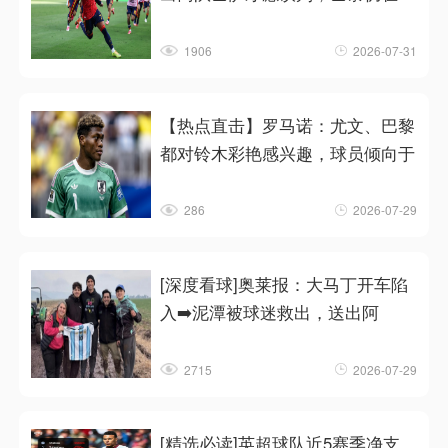
1906
2026-07-31
【热点直击】罗马诺：尤文、巴黎
都对铃木彩艳感兴趣，球员倾向于
286
2026-07-29
[深度看球]奥莱报：大马丁开车陷
入➡️泥潭被球迷救出，送出阿
2715
2026-07-29
[精选必读]英超球队近5赛季净支