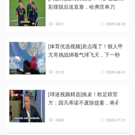
彩摆脱后送直塞，哈弗茨单刀
3431
2026-08-02
[体育优选视频]差点嘎了！狠人甲
亢哥挑战绑着气球飞天，下一秒
2012
2026-08-01
[球迷视频精选]掀桌！欧足联官
方：因凡蒂诺不废除提案，将✌️
2682
2026-07-31