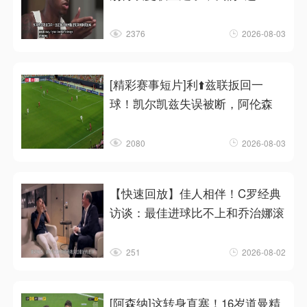
2376
2026-08-03
[精彩赛事短片]利⬆️兹联扳回一
球！凯尔凯兹失误被断，阿伦森
2080
2026-08-03
【快速回放】佳人相伴！C罗经典
访谈：最佳进球比不上和乔治娜滚
251
2026-08-02
[阿森纳]这转身直塞！16岁道曼精